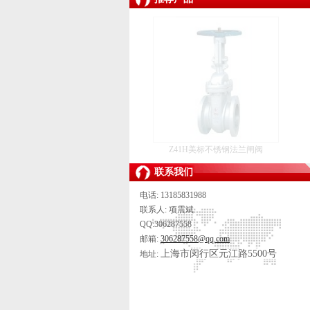
Z41H美标不锈钢法兰闸阀
联系我们
电话: 13185831988
联系人: 项震斌
QQ:306287558
邮箱:
306287558@qq.com
上海市闵行区元江路5500号
地址: