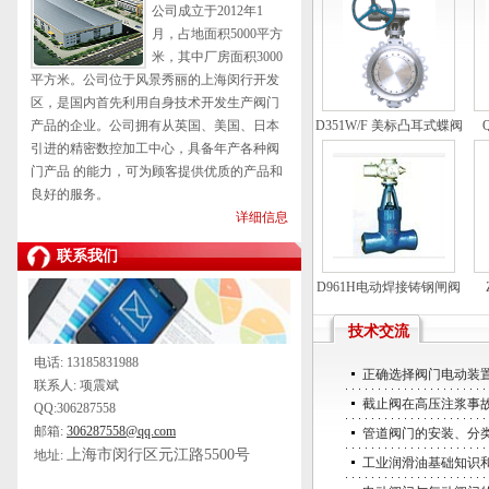
公司成立于2012年1
月，占地面积5000平方
米，其中厂房面积3000
平方米。公司位于风景秀丽的上海闵行开发
区，是国内首先利用自身技术开发生产阀门
产品的企业。公司拥有从英国、美国、日本
D351W/F 美标凸耳式蝶阀
引进的精密数控加工中心，具备年产各种阀
门产品 的能力，可为顾客提供优质的产品和
良好的服务。
详细信息
联系我们
D961H电动焊接铸钢闸阀
技术交流
电话: 13185831988
正确选择阀门电动装
联系人: 项震斌
截止阀在高压注浆事
QQ:306287558
邮箱:
306287558@qq.com
管道阀门的安装、分
上海市闵行区元江路5500号
地址:
工业润滑油基础知识